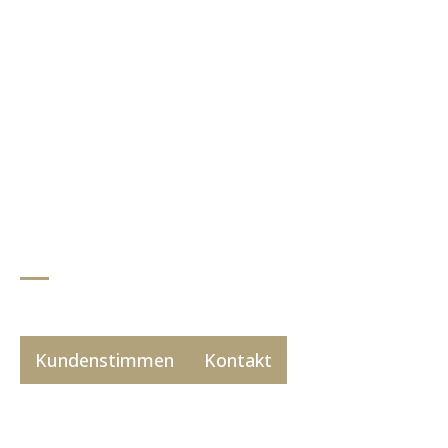
Portfolio
Lydia Aeschlimann
Kundenstimmen
Kontakt